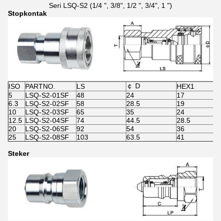
Seri LSQ-S2 (1/4 ", 3/8", 1/2 ", 3/4", 1 ")
Stopkontak
￠ D
ISO
PARTNO.
LS
HEX1
5
LSQ-S2-01SF
48
24
17
6.3
LSQ-S2-02SF
58
28.5
19
10
LSQ-S2-03SF
65
35
24
12.5
LSQ-S2-04SF
74
44.5
28.5
20
LSQ-S2-06SF
92
54
36
25
LSQ-S2-08SF
103
63.5
41
Steker