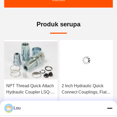
Produk serupa
NPT Thread Quick Attach
2 Inch Hydraulic Quick
Hydraulic Coupler LSQ-
Connect Couplings, Flat
S1 Interchange Seri ISO
Face Hydraulic Coupling
7241-1
Untuk Tujuan Umum
Lou
k
Dapatkan Harga Terbaik
Dapatkan Harga Terbaik