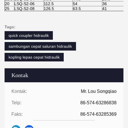
20
LSQ-S2-06
112.5
54
36
25
LSQ-S2-08
126.5
63.5
41
Tags:
quick coupler hidraulik
sambungan cepat saluran hidraulik
kopling lepas cepat hidraulik
Kontak
Kontak:
Mr. Lou Songqiao
Telp:
86-574-63286838
Faks:
86-574-63285369