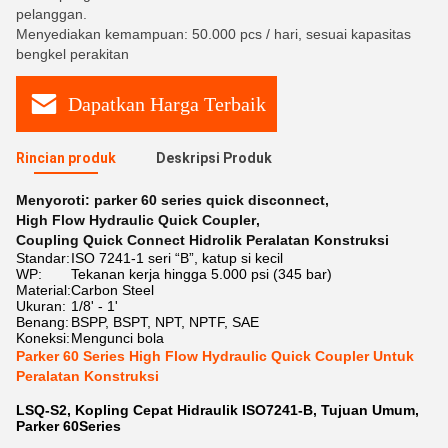
pelanggan.
Menyediakan kemampuan: 50.000 pcs / hari, sesuai kapasitas
bengkel perakitan
Dapatkan Harga Terbaik
Rincian produk
Deskripsi Produk
Menyoroti:
parker 60 series quick disconnect
,
High Flow Hydraulic Quick Coupler
,
Coupling Quick Connect Hidrolik Peralatan Konstruksi
Standar:
ISO 7241-1 seri “B”, katup si kecil
WP:
Tekanan kerja hingga 5.000 psi (345 bar)
Material:
Carbon Steel
Ukuran:
1/8' - 1'
Benang:
BSPP, BSPT, NPT, NPTF, SAE
Koneksi:
Mengunci bola
Parker 60 Series High Flow Hydraulic Quick Coupler Untuk
Peralatan Konstruksi
LSQ-S2, Kopling Cepat Hidraulik ISO7241-B, Tujuan Umum,
Parker 60Series