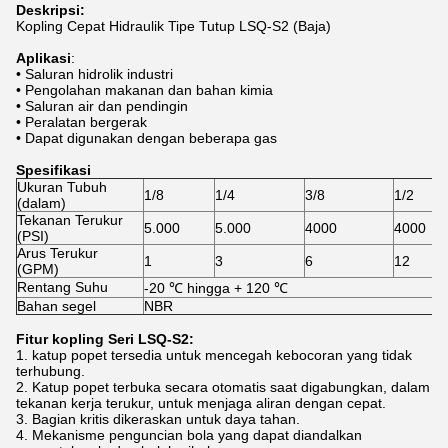
Deskripsi:
Kopling Cepat Hidraulik Tipe Tutup LSQ-S2 (Baja)
Aplikasi
:
• Saluran hidrolik industri
• Pengolahan makanan dan bahan kimia
• Saluran air dan pendingin
• Peralatan bergerak
• Dapat digunakan dengan beberapa gas
Spesifikasi
Ukuran Tubuh
1/8
1/4
3/8
1/2
(dalam)
Tekanan Terukur
5.000
5.000
4000
4000
(PSI)
Arus Terukur
1
3
6
12
(GPM)
Rentang Suhu
-20 ℃ hingga + 120 ℃
Bahan segel
NBR
Fitur kopling Seri LSQ-S2:
1. katup popet tersedia untuk mencegah kebocoran yang tidak
terhubung.
2. Katup popet terbuka secara otomatis saat digabungkan, dalam
tekanan kerja terukur, untuk menjaga aliran dengan cepat.
3. Bagian kritis dikeraskan untuk daya tahan.
4. Mekanisme penguncian bola yang dapat diandalkan