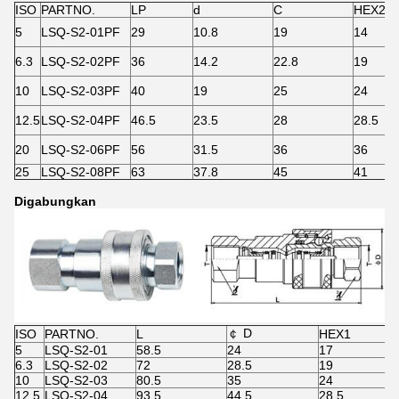
ISO
PARTNO.
LP
d
C
HEX2
5
LSQ-S2-01PF
29
10.8
19
14
6.3
LSQ-S2-02PF
36
14.2
22.8
19
10
LSQ-S2-03PF
40
19
25
24
12.5
LSQ-S2-04PF
46.5
23.5
28
28.5
20
LSQ-S2-06PF
56
31.5
36
36
25
LSQ-S2-08PF
63
37.8
45
41
Digabungkan
￠ D
ISO
PARTNO.
L
HEX1
5
LSQ-S2-01
58.5
24
17
6.3
LSQ-S2-02
72
28.5
19
10
LSQ-S2-03
80.5
35
24
12.5
LSQ-S2-04
93.5
44.5
28.5