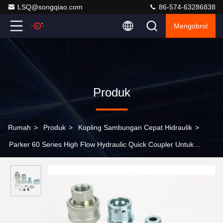
LSQ@songqiao.com
86-574-63286838
Mengobrol
Produk
Rumah
>
Produk
>
Kopling Sambungan Cepat Hidraulik
>
Parker 60 Series High Flow Hydraulic Quick Coupler Untuk
Peralatan Konstruksi