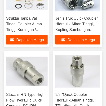
Struktur Tanpa Val
Jenis Truk Quick Coupler
Tinggi Coupler Aliran
Hidraulik Aliran Tinggi,
Tinggi Kuningan /
Kopling Sambungan
SS304 LSQ-RD
Cepat Baja Karbon
Dapatkan Harga
Dapatkan Harga
Interchange Dengan
NITTO TSP
Terbaik
Terbaik
Stucchi IRN Type High
3/8 "Quick Coupler
Flow Hydraulic Quick
Hidraulik Aliran Tinggi,
Coupler LSQ-IRN
TPL Hidraulik Quick