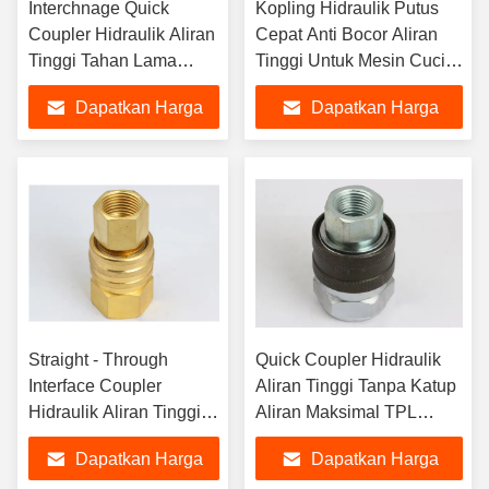
Interchnage Quick
Kopling Hidraulik Putus
Coupler Hidraulik Aliran
Cepat Anti Bocor Aliran
Tinggi Tahan Lama
Tinggi Untuk Mesin Cuci
Dengan Stucchi IRN
Uap
Dapatkan Harga
Dapatkan Harga
Dalam Baja Karbon
Terbaik
Terbaik
Straight - Through
Quick Coupler Hidraulik
Interface Coupler
Aliran Tinggi Tanpa Katup
Hidraulik Aliran Tinggi
Aliran Maksimal TPL
Manual Tipe ST Series
Penurunan Tekanan
Dapatkan Harga
Dapatkan Harga
Minimal