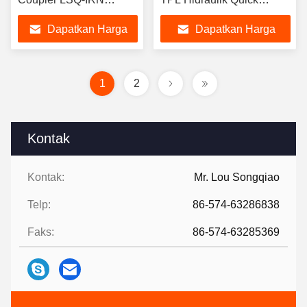
Dalam Baja Karbon
Connect Mudah
Dapatkan Harga
Dapatkan Harga
Chrome Tiga
Dibersihkan
Terbaik
Terbaik
1
2
Kontak
Kontak:
Mr. Lou Songqiao
Telp:
86-574-63286838
Faks:
86-574-63285369