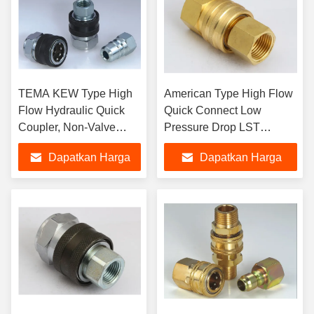
TEMA KEW Type High
American Type High Flow
Flow Hydraulic Quick
Quick Connect Low
Coupler, Non-Valve
Pressure Drop LST
High Flow Quick
Hidrolik Di SS304 /
Dapatkan Harga
Dapatkan Harga
Coupler
Kuningan
Terbaik
Terbaik