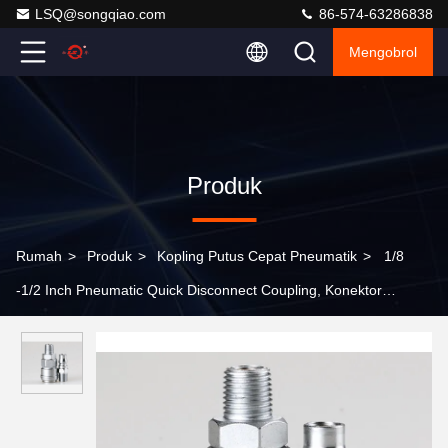
LSQ@songqiao.com
86-574-63286838
Mengobrol
Produk
Rumah
>
Produk
>
Kopling Putus Cepat Pneumatik
>
1/8
-1/2 Inch Pneumatic Quick Disconnect Coupling, Konektor
Pneumatik LSQ-AA