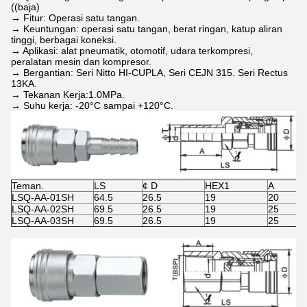
((baja)
→ Fitur: Operasi satu tangan.
→ Keuntungan: operasi satu tangan, berat ringan, katup aliran
tinggi, berbagai koneksi.
→ Aplikasi: alat pneumatik, otomotif, udara terkompresi,
peralatan mesin dan kompresor.
→ Bergantian: Seri Nitto HI-CUPLA, Seri CEJN 315. Seri Rectus
13KA.
→ Tekanan Kerja:1.0MPa.
→ Suhu kerja: -20°C sampai +120°C.
Teman.
LS
¢ D
HEX1
A
LSQ-AA-01SH
64.5
26.5
19
20
LSQ-AA-02SH
69.5
26.5
19
25
LSQ-AA-03SH
69.5
26.5
19
25