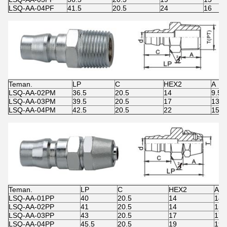
LSQ-AA-04PF
41.5
20.5
24
16
Teman.
LP
C
HEX2
A
LSQ-AA-02PM
36.5
20.5
14
9.5
LSQ-AA-03PM
39.5
20.5
17
13
LSQ-AA-04PM
42.5
20.5
22
15
Teman.
LP
C
HEX2
A
LSQ-AA-01PP
40
20.5
14
14
LSQ-AA-02PP
41
20.5
14
15
LSQ-AA-03PP
43
20.5
17
17
LSQ-AA-04PP
45.5
20.5
19
19