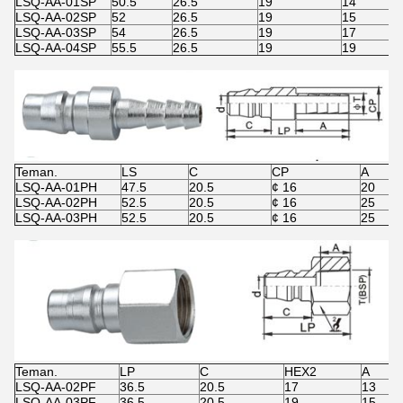
LSQ-AA-01SP
50.5
26.5
19
14
LSQ-AA-02SP
52
26.5
19
15
LSQ-AA-03SP
54
26.5
19
17
LSQ-AA-04SP
55.5
26.5
19
19
Teman.
LS
C
CP
A
LSQ-AA-01PH
47.5
20.5
¢ 16
20
LSQ-AA-02PH
52.5
20.5
¢ 16
25
LSQ-AA-03PH
52.5
20.5
¢ 16
25
Teman.
LP
C
HEX2
A
LSQ-AA-02PF
36.5
20.5
17
13
LSQ-AA-03PF
36.5
20.5
19
15