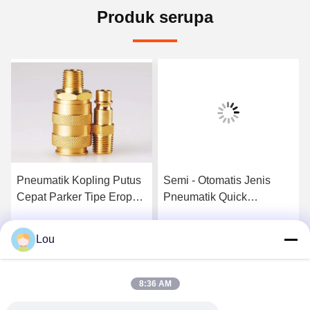
Produk serupa
Pneumatik Kopling Putus
Semi - Otomatis Jenis
Cepat Parker Tipe Eropa
Pneumatik Quick
Di Kuningan LSQ-DG
Disconnect Coupling
QKD-Z Dalam Baja
Lou
k
Dapatkan Harga Terbaik
Dapatkan Harga Terbaik
Karbon
8:36 AM