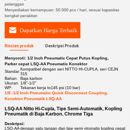
pelanggan
Menyediakan kemampuan: 50.000 pcs / hari, sesuai kapasitas
bengkel perakitan
Dapatkan Harga Terbaik
Rincian produk
Deskripsi Produk
Menyoroti:
1/2 Inch Pneumatic Cepat Putus Kopling
,
Parker cepat LSQ-AA Pneumatic Konektor
Kompatibel dengan seri NITTO HI-CUPLA, seri CEJN
Standar:
315
Bahan:
Baja karbon
Ukuran:
1/8"-1/2"
WP:
Tekanan kerja to145 psi (10 bar)
1/8 -1/2 Inch Pneumatic Quick Disconnect Coupling,
Konektor Pneumatik LSQ-AA
LSQ-AA Nitto Hi-Cupla, Tipe Semi-Automatik, Kopling
Pneumatik di Baja Karbon, Chrome Tiga
Deskripsi:
LSQ-AA dengan satu tangan dan tipe semi otomatis kopling cepat